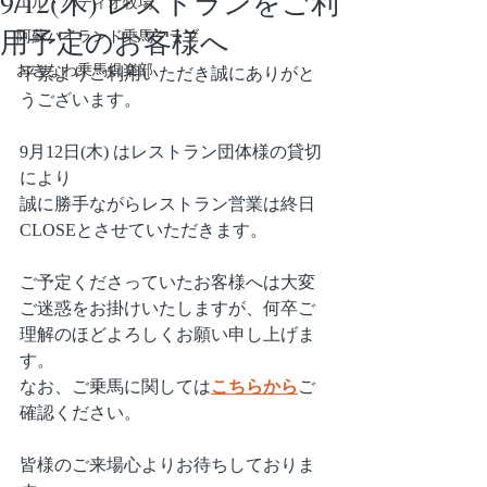
9/12(木) レストランをご利
エル・パティオ牧場
用予定のお客様へ
阿蘇ハイランド乗馬クラブ
おきなわ乗馬倶楽部
平素よりご利用いただき誠にありがと
うございます。
9月12日(木) はレストラン団体様の貸切
により
誠に勝手ながらレストラン営業は終日
CLOSEとさせていただきます。
ご予定くださっていたお客様へは大変
ご迷惑をお掛けいたしますが、何卒ご
理解のほどよろしくお願い申し上げま
す。
なお、ご乗馬に関しては
こちらから
ご
確認ください。
皆様のご来場心よりお待ちしておりま