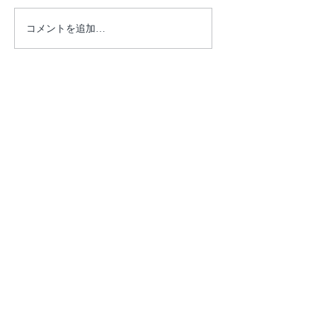
【営業再開のお知らせ】7
【重要】本日7月
コメントを追加…
月28日に発生した地震に
トラン臨時休業
伴う営業状況について
せ
​フロンティアホースグループ