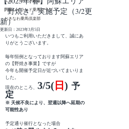
【2023年/春】阿蘇エリア
エル・パティオ牧場
『野焼き』実施予定（3/2更
阿蘇ハイランド乗馬クラブ
新）
おきなわ乗馬倶楽部
更新日：
2023年3月5日
いつもご利用いただきまして、誠にあ
りがとうございます。
毎年恒例となっております阿蘇エリア
の【野焼き事業】ですが
今年も開催予定日が近づいてまいりま
した。
3/5(
日
)
予
現在のところ、
定
※ 天候不良により、翌週以降へ延期の
可能性あり
予定通り催行となった場合