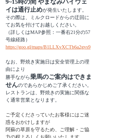
9~15時の間 やまなみハイウェ
イは通行止め
が発生いたします。
その際は、ミルクロードからの迂回に
てお気を付けてお越しください。
（詳しくはMAP参照：一番右21分の57
号線経路）
https://goo.gl/maps/B1LLXvXCTb6a2gvs9
なお、野焼き実施日は安全管理上の理
由により
乗馬のご案内はできま
勝手ながら
せん
のであらかじめご了承ください。
レストランは、野焼きの実施に関係な
く通常営業となります。
ご予定くださっていたお客様にはご迷
惑をおかけしますが
阿蘇の草原を守るため、ご理解・ご協
力の程よろしくお願いいたします。