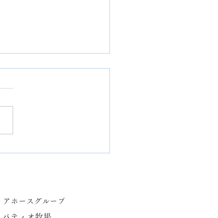
要】本日7月25日 レスト
臨時休業のお知らせ
ィアホースグループ
・パティオ牧場