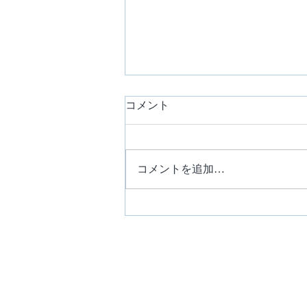
コメント
コメントを追加…
8/1(土) レストラン営業変更つ
いて