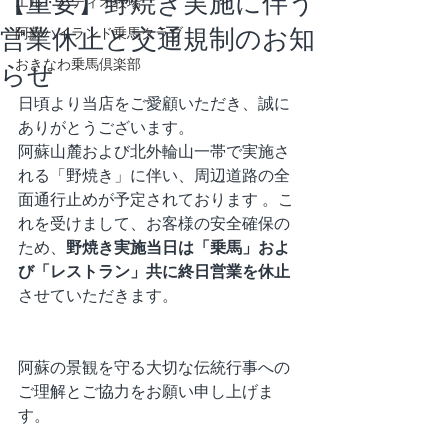
【重要】野焼き実施に伴う
エル・パティオ牧場
営業休止と交通規制のお知
阿蘇ハイランド乗馬クラブ
らせ
おきなわ乗馬倶楽部
日頃より当店をご愛顧いただき、誠に
ありがとうございます。
阿蘇山麓および北外輪山一帯で実施さ
れる「野焼き」に伴い、周辺道路の全
面通行止めが予定されております 。こ
れを受けまして、お客様の安全確保の
ため、
野焼き実施当日は「乗馬」およ
び「レストラン」共に終日営業を休止
させていただきます。
阿蘇の景観を守る大切な伝統行事への
ご理解とご協力をお願い申し上げま
す。