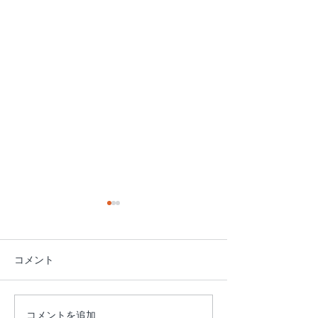
コメント
【本日（8/7）乗馬体験の
8/1(土) レス
コメントを追加…