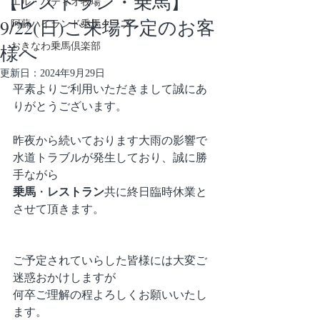
【レストラン・乗馬】
エル・パティオ牧場
9/22(日)ご来場予定のお客
阿蘇ハイランド乗馬クラブ
様へ
おきなわ乗馬倶楽部
更新日：
2024年9月29日
平素よりご利用いただきまして誠にあ
りがとうございます。
昨夜から続いております大雨の影響で
水道トラブルが発生しており、誠に勝
手ながら
乗馬
・
レストラン
共に終日臨時休業と
させて頂きます。
ご予定されていらした皆様には大変ご
迷惑おかけしますが
何卒ご理解の程よろしくお願いいたし
ます。