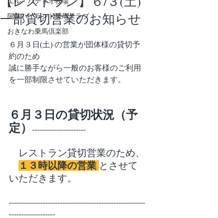
【レストラン】６/３(土)
エル・パティオ牧場
一部貸切営業のお知らせ
阿蘇ハイランド乗馬クラブ
おきなわ乗馬倶楽部
６月３日(土) の営業が団体様の貸切予
約のため
誠に勝手ながら一般のお客様のご利用
を一部制限させていただきます。
６月３日の貸切状況（予
定）
----------------------
　レストラン貸切営業のため、
１３時以降の営業 
とさせて
いただきます。
--------------------------------------------------------
-------------------