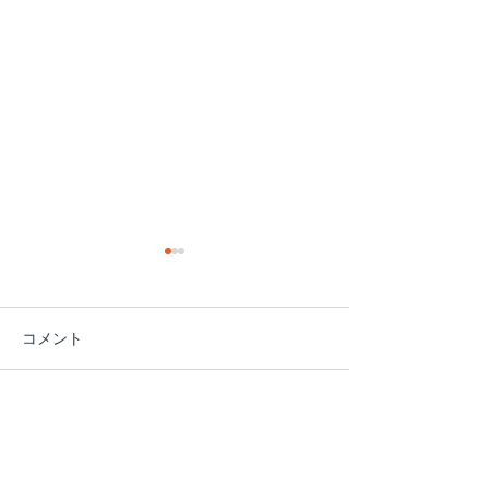
コメント
【営業再開のお知らせ】7
【重要】本日7月
コメントを追加…
月28日に発生した地震に
トラン臨時休業
伴う営業状況について
せ